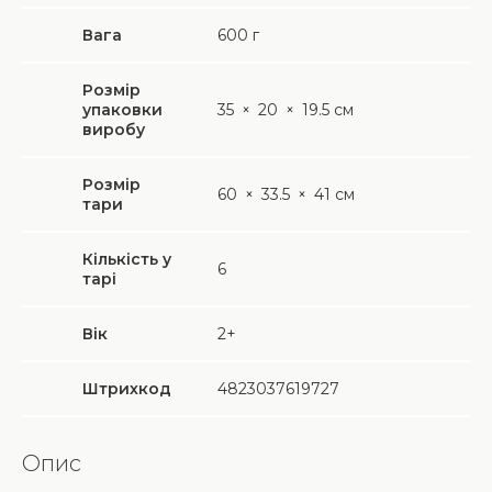
Вага
600
г
Розмір
упаковки
35
×
20
×
19.5 см
виробу
Розмір
60
×
33.5
×
41 см
тари
Кількість у
6
тарі
Вік
2+
Штрихкод
4823037619727
Опис