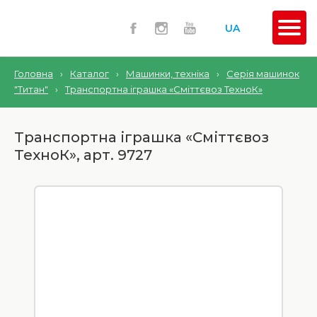
UA
Головна
›
Каталог
›
Машинки, техніка
›
Серія машинок
"Титан"
›
Транспортна іграшка «Сміттєвоз ТехноК»
Транспортна іграшка «Сміттєвоз
ТехноК», арт. 9727