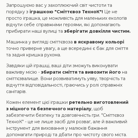
Запрошуємо вас у захоплюючий світ чистоти та
порядку з
іграшкою "Сміттєвоз ТехноК"!
Це не
просто іграшка, це можливість для маленьких екологів
відчути себе справжніми героями, які допомагають
прибирати наші вулиці та
зберігати довкілля чистим.
Машинка у вигляді сміттєвоза
в яскравому кольорі
точно приверне увагу, а ще всередині є бак для сміття
та задня кришка рухома.
Завдяки цій іграшці, ваші діти зможуть виконувати
важливу місію -
збирати сміття та вивозити його
на
сміттєзвалище. Вони розвиватимуть уяву, творчість та
відчуття відповідальності, граючись у ролі справжніх
санітарів.
Кожен елемент цієї іграшки
ретельно виготовлений
з міцного та безпечного матеріалу
, щоб
забезпечити безпеку та довговічність гри. "Сміттєвоз
ТехноК" - це не лише засіб для розваг, але й важливий
інструмент для виховання у малюків бажання
допомагати природі та дбати про чистоту свого міста.