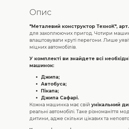
Опис
"Металевий конструктор ТехноК", арт.
для захоплюючих пригод. Чотири машинк
влаштовувати круті перегони. Лише уяві
міцних автомобілів.
У комплекті ви знайдете всі необхідн
машинок:
Джипа;
Автобуса;
Пікапа;
Джипа Сафарі.
Кожна машинка має свій
унікальний ди
реальні автомобілі. Таке різноманіття м
дитини, адже скільки цікавих та неповт