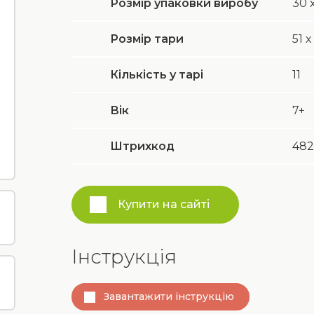
Розмір упаковки виробу
30 х
Розмір тари
51 х
Кількість у тарі
11
Вік
7+
Штрихкод
482
Купити на сайті
Інструкція
Завантажити інструкцію