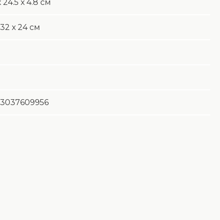
 24.5 х 4.8 см
 32 х 24 см
3037609956