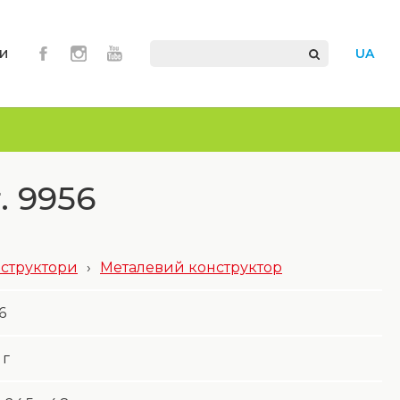
и
UA
. 9956
структори
›
Металевий конструктор
6
г