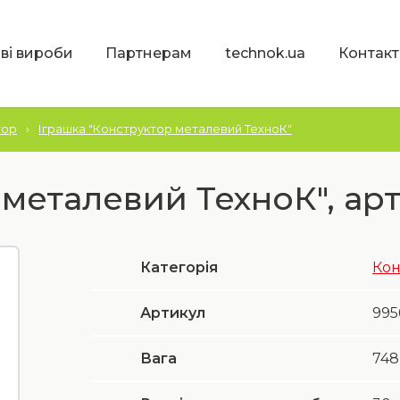
ві вироби
Партнерам
technok.ua
Контакт
тор
›
Іграшка "Конструктор металевий ТехноК"
металевий ТехноК", арт
Категорія
Кон
Артикул
995
Вага
748