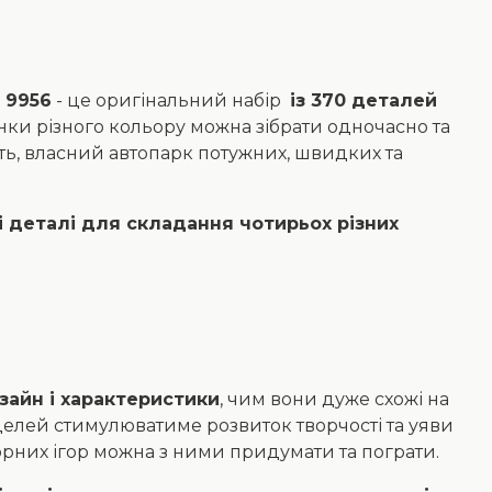
 9956
- це оригінальний набір
із 370 деталей
и різного кольору можна зібрати одночасно та
ть, власний автопарк потужних, швидких та
і деталі для складання чотирьох різних
зайн і характеристики
, чим вони дуже схожі на
оделей стимулюватиме розвиток творчості та уяви
орних ігор можна з ними придумати та пограти.