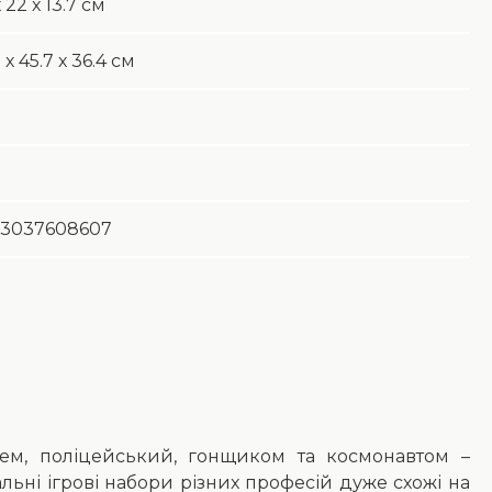
 22 х 13.7 см
 х 45.7 х 36.4 см
3037608607
рем, поліцейський, гонщиком та космонавтом –
льні ігрові набори різних професій дуже схожі на