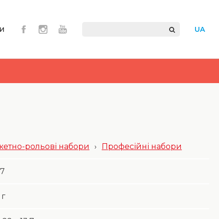
и
UA
етно-рольові набори
›
Професійні набори
7
г