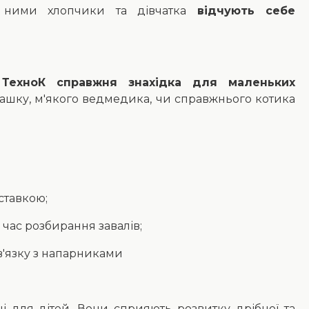
 З ними хлопчики та дівчатка
відчують себе
 ТехноК справжня знахідка для маленьких
ашку, м'якого ведмедика, чи справжнього котика
тавкою;
час розбирання завалів;
'язку з напарниками
і для дітей. Вони сприяють розвитку дрібної та