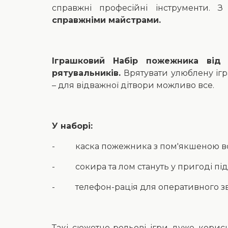
справжні професійні інструменти.
справжніми майстрами.
Іграшковий Набір пожежника від
рятувальників.
Врятувати улюблену ігр
– для відважної дітвори можливо все.
У наборі:
- каска пожежника з пом'якшеною вс
- сокира та лом стануть у пригоді під 
- телефон-рація для оперативного зв
Такі сюжетно-рольові ігри дуже корисн