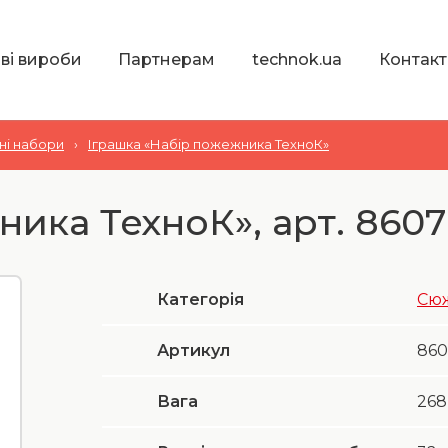
ві вироби
Партнерам
technok.ua
Контакт
ні набори
›
Іграшка «Набір пожежника ТехноК»
ика ТехноК», арт. 8607
Категорія
Сюж
Артикул
860
Вага
268