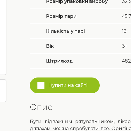
Розмір упаковки виробу
32 х
Розмір тари
45.7
Кількість у тарі
13
Вік
3+
Штрихкод
482
Купити на сайті
Опис
Бути відважним рятувальником, ліка
дітлахам можна спробувати все. Оригіна