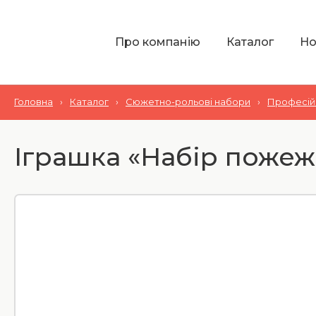
Про компанію
Каталог
Но
Головна
›
Каталог
›
Сюжетно-рольові набори
›
Професій
Іграшка «Набір пожежн