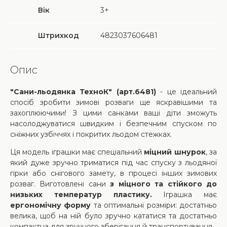
Вік
3+
Штрихкод
4823037606481
Опис
"Сани-льодянка ТехноК" (арт.6481)
- це ідеальний
спосіб зробити зимові розваги ще яскравішими та
захоплюючими! З цими санками ваші діти зможуть
насолоджуватися швидким і безпечним спуском по
сніжних узбіччях і покритих льодом стежках.
Ця модель іграшки має спеціальний
міцний шнурок
, за
який дуже зручно триматися під час спуску з льодяної
гірки або снігового замету, в процесі інших зимових
розваг. Виготовлені сани
з міцного та стійкого до
низьких температур пластику.
Іграшка має
ергономічну форму
та оптимальні розміри: достатньо
велика, щоб на ній було зручно кататися та достатньо
компактна для зручного зберігання й транспортування.