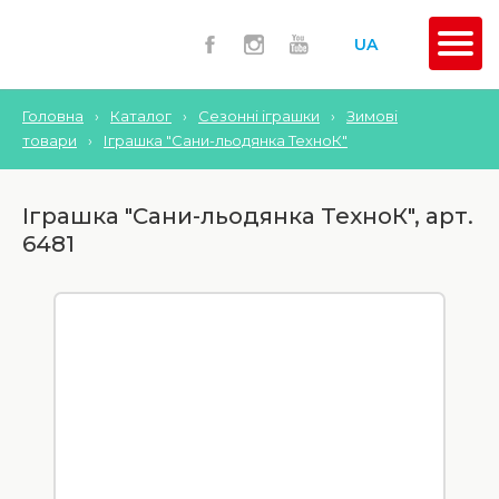
UA
Головна
›
Каталог
›
Сезонні іграшки
›
Зимові
товари
›
Іграшка "Сани-льодянка ТехноК"
Іграшка "Сани-льодянка ТехноК", арт.
6481