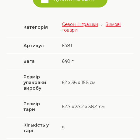
Сезонні іграшки
›
Зимові
Категорія
товари
Артикул
6481
Вага
640
г
Розмір
упаковки
62 х 36 х 15.5 см
виробу
Розмір
62.7 х 37.2 х 38.4 см
тари
Кількість у
9
тарі