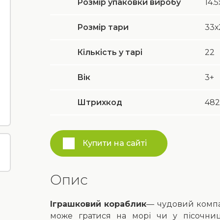
Розмір упаковки виробу
14.5
Розмір тари
33х
Кількість у тарі
22
Вік
3+
Штрихкод
482
Купити на сайті
Опис
Іграшковий кораблик
— чудовий компан
може гратися на морі чи у пісочниц