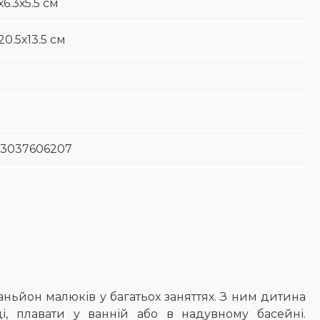
х6.3х5.5 см
20.5х13.5 см
3037606207
ьйон малюків у багатьох заняттях. З ним дитина
і, плавати у ванній або в надувному басейні.