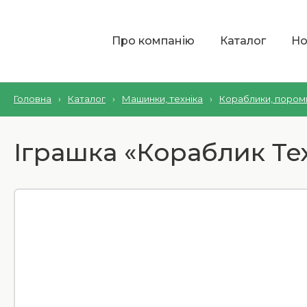
Про компанію
Каталог
Но
Головна
›
Каталог
›
Машинки, техніка
›
Кораблики, пором
Іграшка «Кораблик Тех