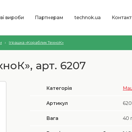
ві вироби
Партнерам
technok.ua
Контакт
и
›
Іграшка «Кораблик ТехноК»
ноК», арт. 6207
Категорія
Маш
Артикул
620
Вага
40