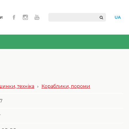
и
UA
инки, техніка
›
Кораблики, пороми
7
г