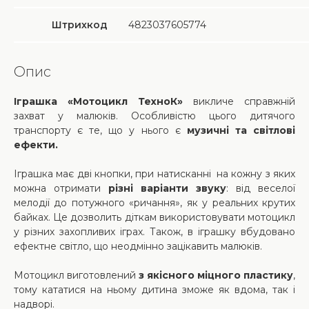
Штрихкод
4823037605774
Опис
Іграшка «Мотоцикл ТехноК»
викличе справжній
захват у малюків. Особливістю цього дитячого
транспорту є те, що у нього є
музичні та світлові
ефекти.
Іграшка має дві кнопки, при натисканні на кожну з яких
можна отримати
різні варіанти звуку
: від веселої
мелодії до потужного «ричання», як у реальних крутих
байках. Це дозволить діткам використовувати мотоцикл
у різних захопливих іграх. Також, в іграшку вбудовано
ефектне світло, що неодмінно зацікавить малюків.
Мотоцикл виготовлений
з якісного міцного пластику
,
тому кататися на ньому дитина зможе як вдома, так і
надворі.