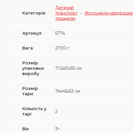
Дитячий
Категорія
транспорт
›
Мотоцикли,квадроцик
трицикли
Артикул
5774
Вага
2700
г
Розмір
упаковки
71.5х51х35 см
виробу
Розмір
74х45х53 см
тари
Кількість у
2
тарі
Вік
3+