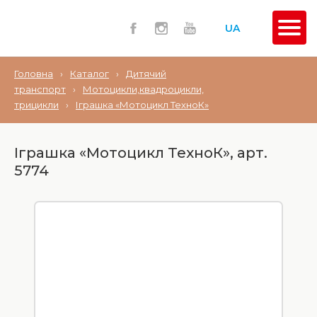
UA
Головна
›
Каталог
›
Дитячий
транспорт
›
Мотоцикли,квадроцикли,
трицикли
›
Іграшка «Мотоцикл ТехноК»
Іграшка «Мотоцикл ТехноК», арт.
5774