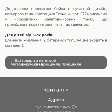
Додатковою перевагою байка є сучасний дизайн,
кольорова гама. «Мотоцикл ТехноК», арт. 5774 виконано
у «соковитих» салатово-чорних тонах, що
приваблюватимуть як хлопчиків, так і дівчаток.
Для дітей від 3-ох років.
Елементи живлення: 2 батарейки типу АА (не входять в
комплект).
← Всі товари з категорії
Мотоцикли,квадроцикли, трицикли
Контакти
Адреса
вул. Микитинецька, 7/а