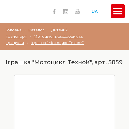
UA
Головна
›
Каталог
›
Дитячий
транспорт
›
Мотоцикли,квадроцикли,
трицикли
›
Іграшка "Мотоцикл ТехноК"
Іграшка "Мотоцикл ТехноК", арт. 5859