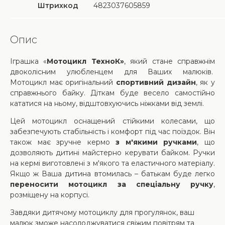
Штрихкод
4823037605859
Опис
Іграшка «
Мотоцикл ТехноК»
, який стане справжнім
двоколісним улюбленцем для Ваших малюків.
Мотоцикл має оригінальний
спортивний дизайн
, як у
справжнього байку. Діткам буде весело самостійно
кататися на ньому, відштовхуючись ніжками від землі.
Цей мотоцикл оснащений стійкими колесами, що
забезпечують стабільність і комфорт під час поїздок. Він
також має зручне кермо
з м'якими ручками
, що
дозволяють дитині майстерно керувати байком. Ручки
на кермі виготовлені з м'якого та еластичного матеріалу.
Якщо ж Ваша дитина втомилась – батькам буде легко
переносити мотоцикл за спеціальну ручку
,
розміщену на корпусі.
Завдяки дитячому мотоциклу для прогулянок, ваш
малюк зможе насолоджуватися свіжим повітрям та