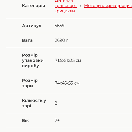
Дитячий
Категорія
транспорт
›
Мотоцикли,квадроцик
трицикли
Артикул
5859
Вага
2690
г
Розмір
упаковки
71.5х51х35 см
виробу
Розмір
74х45х53 см
тари
Кількість у
2
тарі
Вік
2+