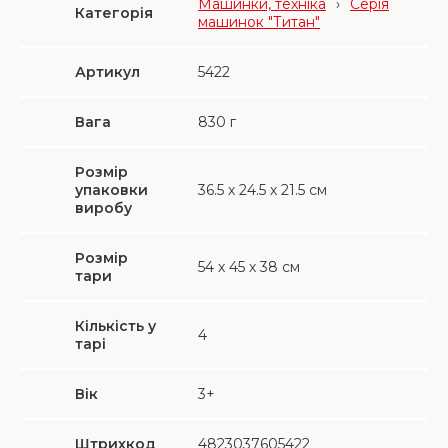
Машинки, техніка
›
Серія
Категорія
машинок "Титан"
Артикул
5422
Вага
830
г
Розмір
упаковки
36.5 х 24.5 х 21.5 см
виробу
Розмір
54 х 45 х 38 см
тари
Кількість у
4
тарі
Вік
3+
Штрихкод
4823037605422