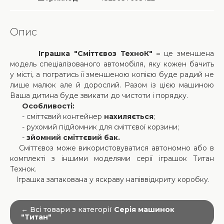
Опис
Іграшка "Сміттєвоз ТехноК" –
це зменшена
модель спеціалізованого автомобіля, яку кожен бачить
у місті, а погратись її зменшеною копією буде радий не
лише малюк але й дорослий. Разом із цією машиною
Ваша дитина буде звикати до чистоти і порядку.
Особливості:
- сміттєвий контейнер
нахиляється
;
- рухомий підйомник для сміттєвої корзини;
-
зйомний сміттєвий бак.
Сміттєвоз може використовуватися автономно або в
комплекті з іншими моделями серії іграшок Титан
Технок.
Іграшка запакована у яскраву напіввідкриту коробку.
← Всі товари з категорії
Серія машинок
"Титан"