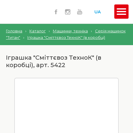
UA
Головна
›
Каталог
›
Машинки, техніка
›
Серія машинок
"Титан"
›
Іграшка "Сміттєвоз ТехноК" (в коробці)
Іграшка "Сміттєвоз ТехноК" (в
коробці), арт. 5422