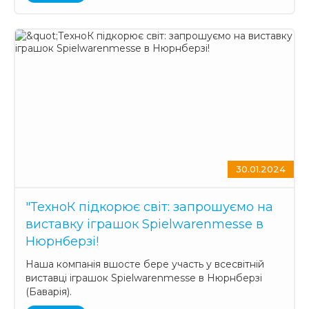
30.01.2024
"ТехноК підкорює світ: запрошуємо на
виставку іграшок Spielwarenmesse в
Нюрнберзі!
Наша компанія вшосте бере участь у всесвітній
виставці іграшок Spielwarenmesse в Нюрнберзі
(Баварія).