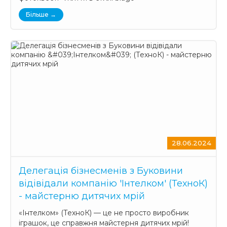
Більше →
28.06.2024
Делегація бізнесменів з Буковини
відівідали компанію 'Інтелком' (ТехноК)
- майстерню дитячих мрій
«Інтелком» (ТехноК) — це не просто виробник
іграшок, це справжня майстерня дитячих мрій!