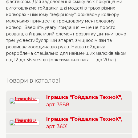
фастексом. Для задоволення смаку всіх покупців ми
виготовляємо гойдалки цієї моделі в трьох різних
кольорах - ніжному "зефірному", рожевому кольору
маленьких принцес та трендовому ментоловому
кольорі. Зверніть увагу: гойдання — це не просто
розвага, а й важливий елемент розвитку дитини: воно
тренує вестибулярний апарат, зміцнює м'язи та
розвиває координацію рухів. Наша гойдалка
розроблена спеціально для найменших малюків віком
від 12 до 36 місяців (максимальна вага — до 20 кг).
Товари в каталозі
Іграшка "Гойдалка ТехноК"
,
арт. 3588
Іграшка "Гойдалка ТехноК"
,
арт. 3601