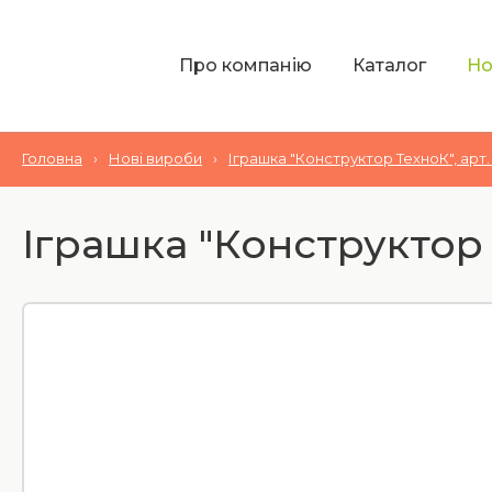
Про компанію
Каталог
Но
Головна
›
Нові вироби
›
Іграшка "Конструктор ТехноК", арт.
Іграшка "Конструктор Т