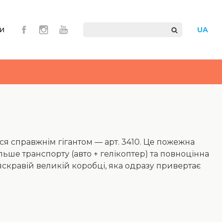
и
UA
ся справжнім гігантом — арт. 3410. Це пожежна
ільше транспорту (авто + гелікоптер) та повноцінна
яскравій великій коробці, яка одразу привертає