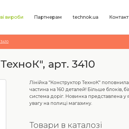
ві вироби
Партнерам
technok.ua
Контакт
 3410
ехноК", арт. 3410
Лінійка "Конструктор ТехноК" поповнила
частина на 160 деталей! Більше блоків, б
система доріг. Новинка представлена у 
увагу на полиці магазину.
Товари в каталозі