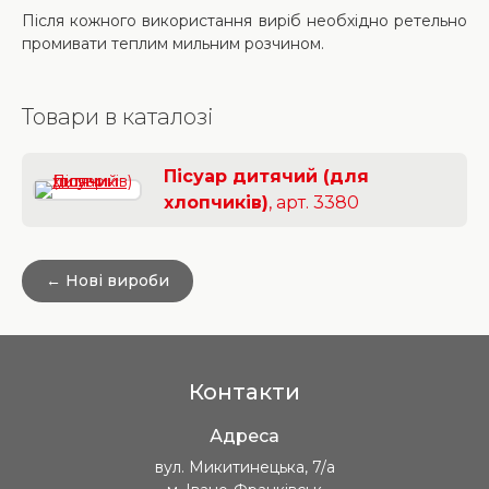
Після кожного використання виріб необхідно ретельно
промивати теплим мильним розчином.
Товари в каталозі
Пісуар дитячий (для
хлопчиків)
, арт. 3380
← Нові вироби
Контакти
Адреса
вул. Микитинецька, 7/а