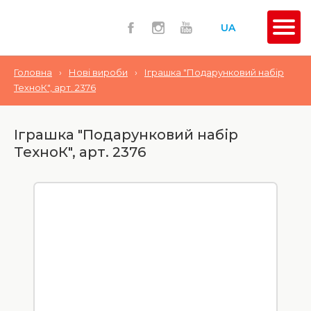
UA
Головна
›
Нові вироби
›
Іграшка "Подарунковий набір
ТехноК", арт. 2376
Іграшка "Подарунковий набір
ТехноК", арт. 2376