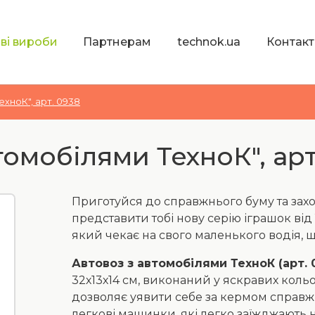
ві вироби
Партнерам
technok.ua
Контакт
ехноК", арт. 0938
томобілями ТехноК", арт
Приготуйся до справжнього буму та зах
представити тобі нову серію іграшок від 
який чекає на свого маленького водія, щ
Автовоз з автомобілями ТехноК (арт. 
32х13х14 см, виконаний у яскравих кольо
дозволяє уявити себе за кермом справж
легкові машинки, які легко заїжджають