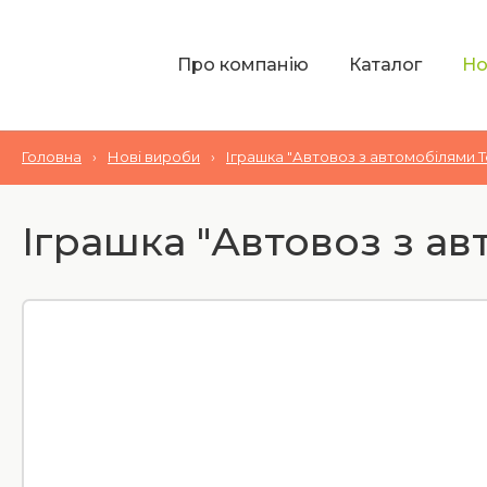
Про компанію
Каталог
Но
Головна
›
Нові вироби
›
Іграшка "Автовоз з автомобілями Т
Іграшка "Автовоз з ав