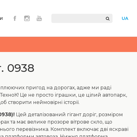
и
UA
. 0938
оплюючих пригод на дорогах, адже ми раді
ТехноК! Це не просто іграшки, це цілий автопарк,
об створити неймовірні історії.
0938)!
Цей деталізований гігант доріг, розміром
рах та має велике прозоре вітрове скло, що
нього перевізника. Комплект включає дві яскраві
 на платформи автовоза. Нижня платформа