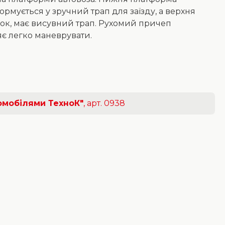
мується у зручний трап для заїзду, а верхня
ок, має висувний трап. Рухомий причеп
яє легко маневрувати.
томобілями ТехноК"
, арт. 0938