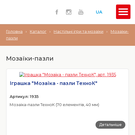
UA
Головна
›
Каталог
›
Настільні ігри та мозаїки
›
Мозаїки-
пазли
Мозаїки-пазли
Іграшка "Мозаїка - пазли ТехноК"
Артикул: 1935
Мозаїка-пазли ТехноК (70 елементів, 40 мм)
Детальніше